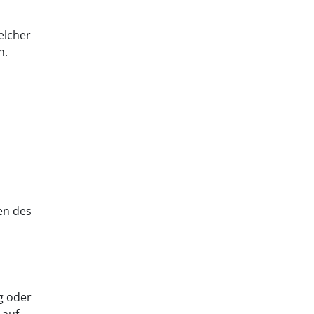
elcher
n.
en des
g oder