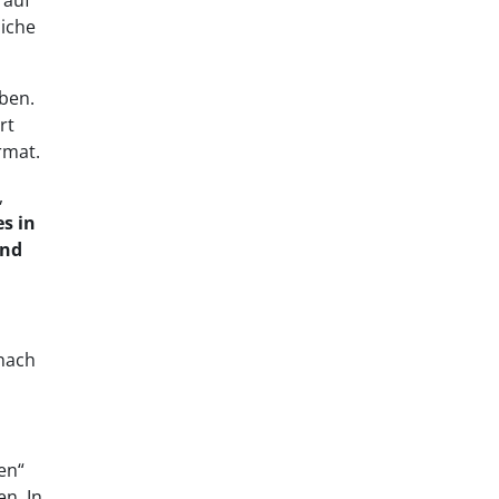
 auf
liche
ben.
rt
rmat.
,
es in
und
 nach
en“
n. In