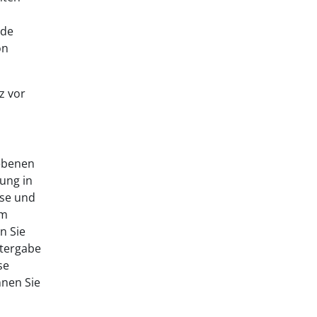
nde
on
z vor
gebenen
ung in
sse und
um
n Sie
itergabe
se
nnen Sie