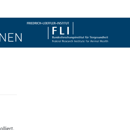
Blöcke
lliert.