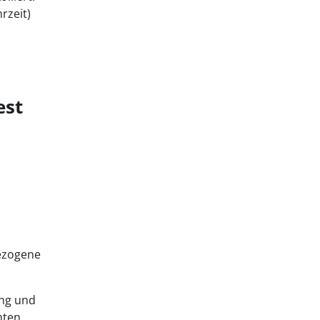
rzeit)
est
bezogene
ng und
mten