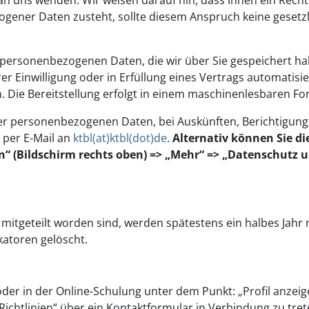
 an uns wenden. Wir weisen darauf hin, dass Ihnen ein Recht
gener Daten zusteht, sollte diesem Anspruch keine gesetz
e personenbezogenen Daten, die wir über Sie gespeichert ha
er Einwilligung oder in Erfüllung eines Vertrags automatisie
n. Die Bereitstellung erfolgt in einem maschinenlesbaren Fo
er personenbezogenen Daten, bei Auskünften, Berichtigung
 per E-Mail an
ktbl(at)ktbl(dot)de
.
Alternativ können Sie di
n“ (Bildschirm rechts oben) => „Mehr“ => „Datenschutz 
itgeteilt worden sind, werden spätestens ein halbes Jahr
katoren gelöscht.
oder in der Online-Schulung unter dem Punkt: „Profil anzeig
ichtlinien“ über ein Kontaktformular in Verbindung zu trete