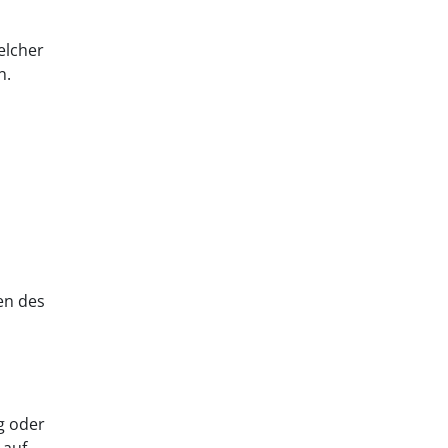
elcher
n.
en des
g oder