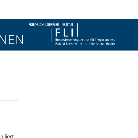
Blöcke
lliert.