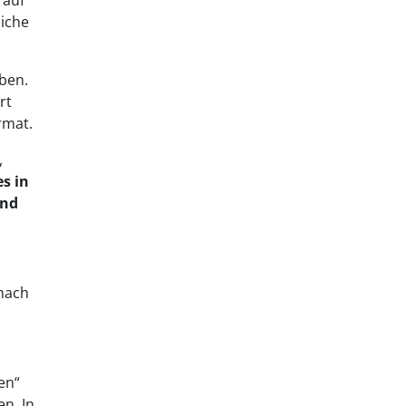
 auf
liche
ben.
rt
rmat.
,
es in
und
 nach
en“
n. In