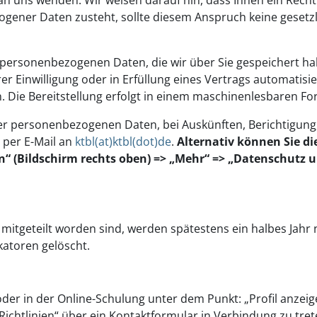
 an uns wenden. Wir weisen darauf hin, dass Ihnen ein Recht
gener Daten zusteht, sollte diesem Anspruch keine gesetz
e personenbezogenen Daten, die wir über Sie gespeichert ha
er Einwilligung oder in Erfüllung eines Vertrags automatisie
n. Die Bereitstellung erfolgt in einem maschinenlesbaren Fo
er personenbezogenen Daten, bei Auskünften, Berichtigung
 per E-Mail an
ktbl(at)ktbl(dot)de
.
Alternativ können Sie di
n“ (Bildschirm rechts oben) => „Mehr“ => „Datenschutz 
itgeteilt worden sind, werden spätestens ein halbes Jahr
katoren gelöscht.
oder in der Online-Schulung unter dem Punkt: „Profil anzeig
ichtlinien“ über ein Kontaktformular in Verbindung zu trete