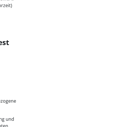
rzeit)
est
bezogene
ng und
mten