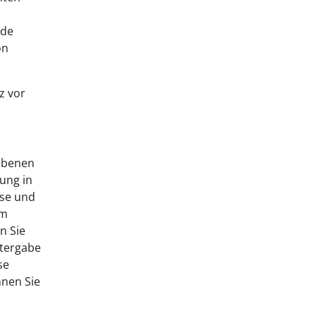
nde
on
z vor
gebenen
ung in
sse und
um
n Sie
itergabe
se
nnen Sie