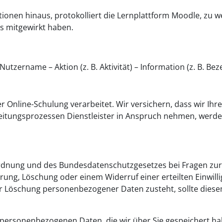
onen hinaus, protokolliert die Lernplattform Moodle, zu wel
sts mitgewirkt haben.
utzername – Aktion (z. B. Aktivität) – Information (z. B. Bez
Online-Schulung verarbeitet. Wir versichern, dass wir Ihr
eitungsprozessen Dienstleister in Anspruch nehmen, werd
dnung und des Bundesdatenschutzgesetzes bei Fragen zur
g, Löschung oder einem Widerruf einer erteilten Einwilli
der Löschung personenbezogener Daten zusteht, sollte dies
 personenbezogenen Daten, die wir über Sie gespeichert hab