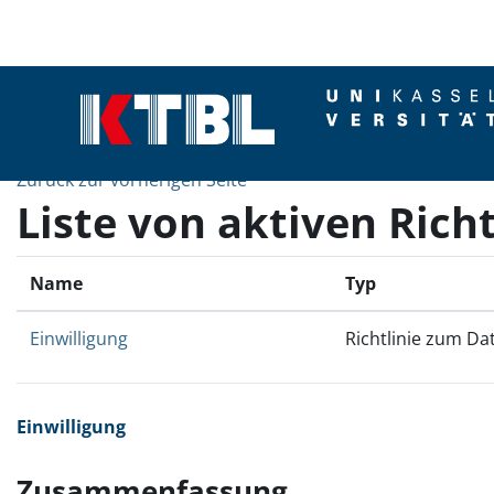
Zum Hauptinhalt
Zurück zur vorherigen Seite
Liste von aktiven Richt
Name
Typ
Einwilligung
Richtlinie zum Da
Einwilligung
Zusammenfassung