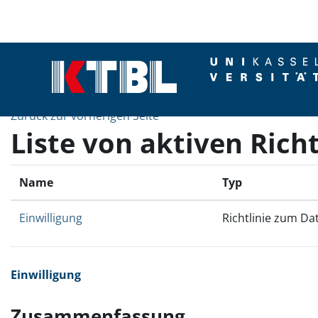
Zum Hauptinhalt
Zurück zur vorherigen Seite
Liste von aktiven Richt
Name
Typ
Einwilligung
Richtlinie zum Da
Einwilligung
Zusammenfassung