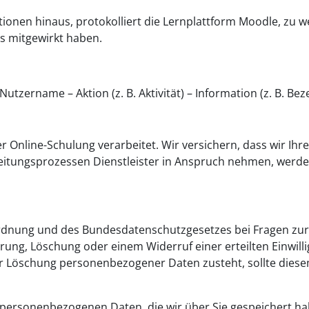
onen hinaus, protokolliert die Lernplattform Moodle, zu wel
sts mitgewirkt haben.
utzername – Aktion (z. B. Aktivität) – Information (z. B. Bez
Online-Schulung verarbeitet. Wir versichern, dass wir Ihr
eitungsprozessen Dienstleister in Anspruch nehmen, werd
dnung und des Bundesdatenschutzgesetzes bei Fragen zur
g, Löschung oder einem Widerruf einer erteilten Einwilli
der Löschung personenbezogener Daten zusteht, sollte dies
 personenbezogenen Daten, die wir über Sie gespeichert hab