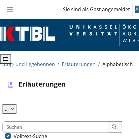
Zum Hauptinhalt
Sie sind als Gast angemeldet
A
Website-Übersicht
Kursindex öffnen
Jung- und Legehennen
Erläuterungen
Alphabetisch
Erläuterungen
Abschlussbedingungen
Einträge exportieren
...
Suchen
Suchen
Volltext-Suche