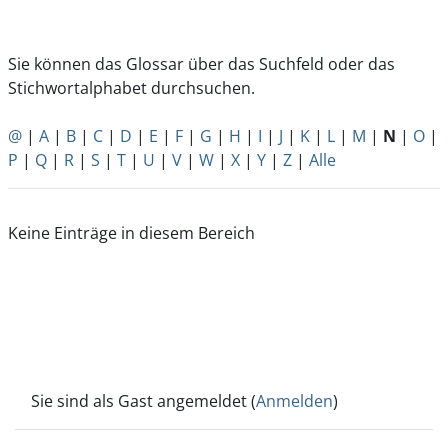
Sie können das Glossar über das Suchfeld oder das
Stichwortalphabet durchsuchen.
@
|
A
|
B
|
C
|
D
|
E
|
F
|
G
|
H
|
I
|
J
|
K
|
L
|
M
|
N
|
O
|
P
|
Q
|
R
|
S
|
T
|
U
|
V
|
W
|
X
|
Y
|
Z
|
Alle
Keine Einträge in diesem Bereich
Sie sind als Gast angemeldet (
Anmelden
)