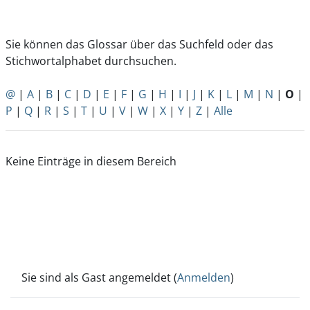
Sie können das Glossar über das Suchfeld oder das
Stichwortalphabet durchsuchen.
@
|
A
|
B
|
C
|
D
|
E
|
F
|
G
|
H
|
I
|
J
|
K
|
L
|
M
|
N
|
O
|
P
|
Q
|
R
|
S
|
T
|
U
|
V
|
W
|
X
|
Y
|
Z
|
Alle
Keine Einträge in diesem Bereich
Sie sind als Gast angemeldet (
Anmelden
)