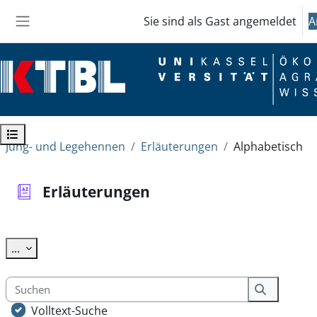
Zum Hauptinhalt
Sie sind als Gast angemeldet
A
Website-Übersicht
Kursindex öffnen
Jung- und Legehennen
Erläuterungen
Alphabetisch
Erläuterungen
Abschlussbedingungen
Einträge exportieren
...
Suchen
Suchen
Volltext-Suche