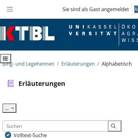
Zum Hauptinhalt
Sie sind als Gast angemeldet
A
Website-Übersicht
Kursindex öffnen
Jung- und Legehennen
Erläuterungen
Alphabetisch
Erläuterungen
Abschlussbedingungen
Einträge exportieren
...
Suchen
Suchen
Volltext-Suche