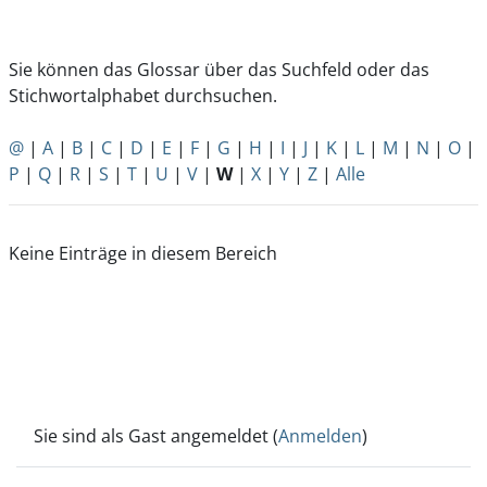
Sie können das Glossar über das Suchfeld oder das
Stichwortalphabet durchsuchen.
@
|
A
|
B
|
C
|
D
|
E
|
F
|
G
|
H
|
I
|
J
|
K
|
L
|
M
|
N
|
O
|
P
|
Q
|
R
|
S
|
T
|
U
|
V
|
W
|
X
|
Y
|
Z
|
Alle
Keine Einträge in diesem Bereich
Sie sind als Gast angemeldet (
Anmelden
)