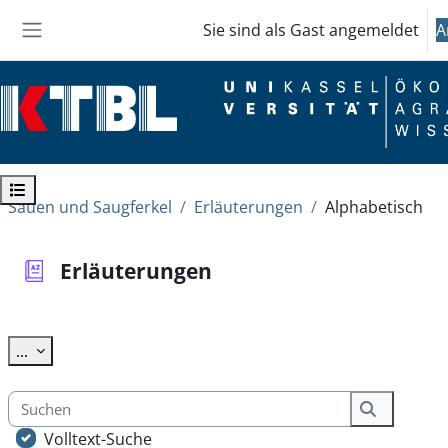
Zum Hauptinhalt
Sie sind als Gast angemeldet
A
Website-Übersicht
Kursindex öffnen
Sauen und Saugferkel
Erläuterungen
Alphabetisch
Erläuterungen
Abschlussbedingungen
Einträge exportieren
...
Suchen
Suchen
Volltext-Suche