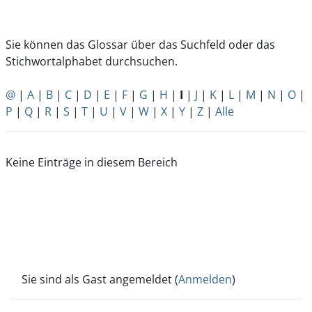
Sie können das Glossar über das Suchfeld oder das
Stichwortalphabet durchsuchen.
@
|
A
|
B
|
C
|
D
|
E
|
F
|
G
|
H
|
I
|
J
|
K
|
L
|
M
|
N
|
O
|
P
|
Q
|
R
|
S
|
T
|
U
|
V
|
W
|
X
|
Y
|
Z
|
Alle
Keine Einträge in diesem Bereich
Sie sind als Gast angemeldet (
Anmelden
)