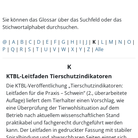
Sie können das Glossar über das Suchfeld oder das
Stichwortalphabet durchsuchen.
@
|
A
|
B
|
C
|
D
|
E
|
F
|
G
|
H
|
I
|
J
|
K
|
L
|
M
|
N
|
O
|
P
|
Q
|
R
|
S
|
T
|
U
|
V
|
W
|
X
|
Y
|
Z
|
Alle
K
KTBL-Leitfaden Tierschutzindikatoren
Die KTBL-Veröffentlichung „Tierschutzindikatoren:
Leitfaden für die Praxis – Schwein“ (2., überarbeitete
Auflage) liefert dem Tierhalter einen Vorschlag, wie
eine Überprüfung der Tierwohlsituation auf dem
Betrieb nach aktuellem wissenschaftlichen Stand
praktikabel und fachgerecht durchgeführt werden
kann. Der Leitfaden in gedruckter Fassung mit stabiler
Spiralbindung und abwaschbaren Seiten eignet sich