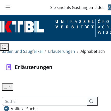
Zum Hauptinhalt
Sie sind als Gast angemeldet
A
Website-Übersicht
Kursindex öffnen
Sauen und Saugferkel
Erläuterungen
Alphabetisch
Erläuterungen
Abschlussbedingungen
Einträge exportieren
...
Suchen
Suchen
Volltext-Suche