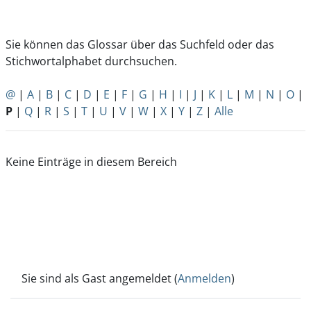
Sie können das Glossar über das Suchfeld oder das
Stichwortalphabet durchsuchen.
@
|
A
|
B
|
C
|
D
|
E
|
F
|
G
|
H
|
I
|
J
|
K
|
L
|
M
|
N
|
O
|
P
|
Q
|
R
|
S
|
T
|
U
|
V
|
W
|
X
|
Y
|
Z
|
Alle
Keine Einträge in diesem Bereich
Sie sind als Gast angemeldet (
Anmelden
)