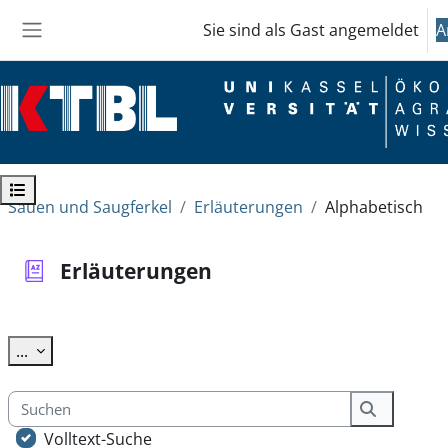
Zum Hauptinhalt
Sie sind als Gast angemeldet
A
Website-Übersicht
Kursindex öffnen
Sauen und Saugferkel
Erläuterungen
Alphabetisch
Erläuterungen
Abschlussbedingungen
Einträge exportieren
...
Suchen
Suchen
Volltext-Suche