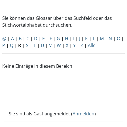
Sie können das Glossar über das Suchfeld oder das
Stichwortalphabet durchsuchen.
@
|
A
|
B
|
C
|
D
|
E
|
F
|
G
|
H
|
I
|
J
|
K
|
L
|
M
|
N
|
O
|
P
|
Q
|
R
|
S
|
T
|
U
|
V
|
W
|
X
|
Y
|
Z
|
Alle
Keine Einträge in diesem Bereich
Sie sind als Gast angemeldet (
Anmelden
)