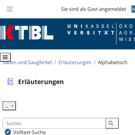
Zum Hauptinhalt
Sie sind als Gast angemeldet
A
Website-Übersicht
Kursindex öffnen
Sauen und Saugferkel
Erläuterungen
Alphabetisch
Erläuterungen
Abschlussbedingungen
Einträge exportieren
...
Suchen
Suchen
Volltext-Suche