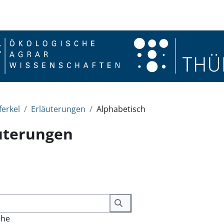
erkel
Erläuterungen
Alphabetisch
uterungen
ingungen
Suchen
che