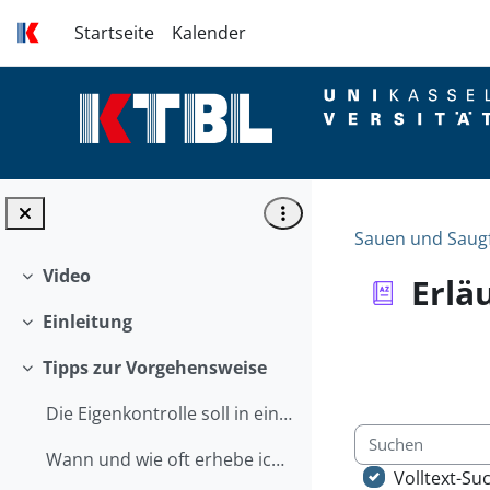
Zum Hauptinhalt
Startseite
Kalender
Sauen und Saugf
Video
Erlä
Einklappen
Einleitung
Einklappen
Abschlussbed
Tipps zur Vorgehensweise
Einklappen
Die Eigenkontrolle soll in einem vertretbaren Aufw...
Suchen
Wann und wie oft erhebe ich die Tierschutzindikatoren?
Volltext-Su