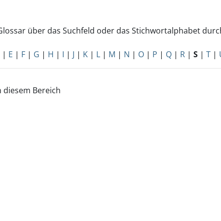
Glossar über das Suchfeld oder das Stichwortalphabet dur
|
E
|
F
|
G
|
H
|
I
|
J
|
K
|
L
|
M
|
N
|
O
|
P
|
Q
|
R
|
S
|
T
|
n diesem Bereich