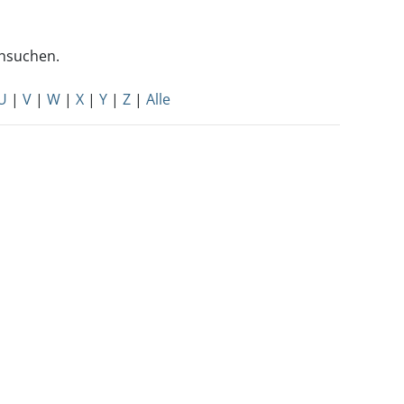
chsuchen.
U
|
V
|
W
|
X
|
Y
|
Z
|
Alle