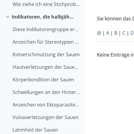
Wie ziehe ich eine Stichprobe?
Indikatoren, die halbjährlich im Stall erhoben werden
Sie können das 
Einklappen
Diese Indikatorengruppe erheben Sie im Stall an ei...
@
|
A
|
B
|
C
|
D
Anzeichen für Stereotypien bei Sauen
Kotverschmutzung der Sauen
Keine Einträge i
Hautverletzungen der Sauen (ohne Vulva, Gesäuge und Schulterläsionen)
Körperkondition der Sauen
Schwellungen an den Hinterbeinen der Sauen
Anzeichen von Ektoparasiten der Sauen
Vulvaverletzungen der Sauen
Lahmheit der Sauen