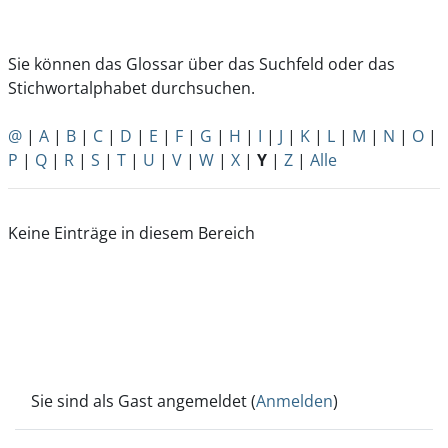
Sie können das Glossar über das Suchfeld oder das
Stichwortalphabet durchsuchen.
@
|
A
|
B
|
C
|
D
|
E
|
F
|
G
|
H
|
I
|
J
|
K
|
L
|
M
|
N
|
O
|
P
|
Q
|
R
|
S
|
T
|
U
|
V
|
W
|
X
|
Y
|
Z
|
Alle
Keine Einträge in diesem Bereich
Sie sind als Gast angemeldet (
Anmelden
)