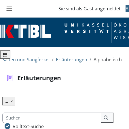
Zum Hauptinhalt
Sie sind als Gast angemeldet
A
Website-Übersicht
Kursindex öffnen
Sauen und Saugferkel
Erläuterungen
Alphabetisch
Erläuterungen
Abschlussbedingungen
Einträge exportieren
...
Suchen
Suchen
Volltext-Suche