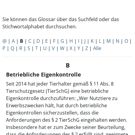
Sie können das Glossar über das Suchfeld oder das
Stichwortalphabet durchsuchen.
@
|
A
|
B
|
C
|
D
|
E
|
F
|
G
|
H
|
I
|
J
|
K
|
L
|
M
|
N
|
O
|
P
|
Q
|
R
|
S
|
T
|
U
|
V
|
W
|
X
|
Y
|
Z
|
Alle
B
Betriebliche Eigenkontrolle
Seit 2014 hat jeder Tierhalter gemäß § 11 Abs. 8
Tierschutzgesetz (TierSchG) eine betriebliche
Eigenkontrolle durchzuführen: „Wer Nutztiere zu
Erwerbszwecken hält, hat durch betriebliche
Eigenkontrollen sicherzustellen, dass die
Anforderungen des § 2 TierSchG eingehalten werden.
Insbesondere hat er zum Zwecke seiner Beurteilung,
dass die Anforderungen des § 2 erfüllt sind, geeignete