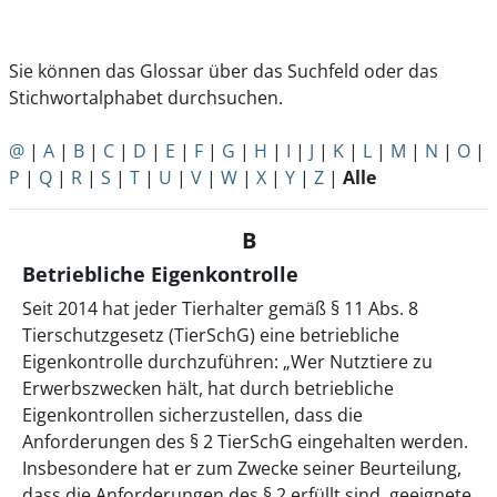
Sie können das Glossar über das Suchfeld oder das
Stichwortalphabet durchsuchen.
@
|
A
|
B
|
C
|
D
|
E
|
F
|
G
|
H
|
I
|
J
|
K
|
L
|
M
|
N
|
O
|
P
|
Q
|
R
|
S
|
T
|
U
|
V
|
W
|
X
|
Y
|
Z
|
Alle
B
Betriebliche Eigenkontrolle
Seit 2014 hat jeder Tierhalter gemäß § 11 Abs. 8
Tierschutzgesetz (TierSchG) eine betriebliche
Eigenkontrolle durchzuführen: „Wer Nutztiere zu
Erwerbszwecken hält, hat durch betriebliche
Eigenkontrollen sicherzustellen, dass die
Anforderungen des § 2 TierSchG eingehalten werden.
Insbesondere hat er zum Zwecke seiner Beurteilung,
dass die Anforderungen des § 2 erfüllt sind, geeignete