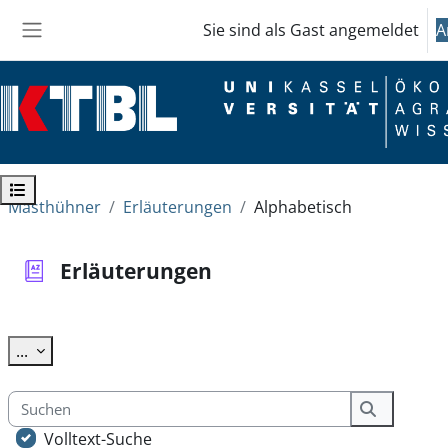
Zum Hauptinhalt
Sie sind als Gast angemeldet
A
Website-Übersicht
Kursindex öffnen
Masthühner
Erläuterungen
Alphabetisch
Erläuterungen
Abschlussbedingungen
Einträge exportieren
...
Suchen
Suchen
Volltext-Suche