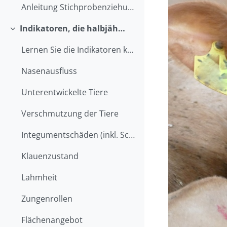
Anleitung Stichprobenziehung
Indikatoren, die halbjährlich im Stall erhoben werden
Einklappen
Lernen Sie die Indikatoren kennen, die Sie für ihr...
Nasenausfluss
Unterentwickelte Tiere
Verschmutzung der Tiere
Integumentschäden (inkl. Schwellungen)
Klauenzustand
Lahmheit
Zungenrollen
Flächenangebot