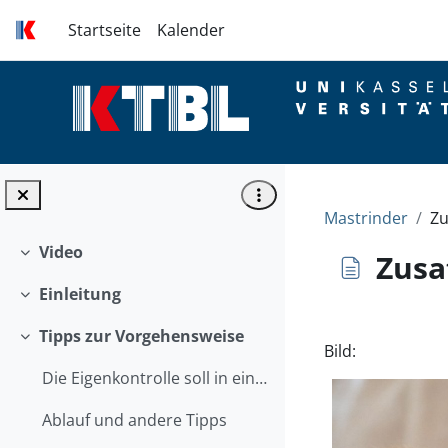
Zum Hauptinhalt
Startseite
Kalender
Mastrinder
Zu
Video
Zusa
Einklappen
Einleitung
Einklappen
Abschlussbed
Tipps zur Vorgehensweise
Einklappen
Bild:
Die Eigenkontrolle soll in einem vertretbaren Aufw...
Ablauf und andere Tipps